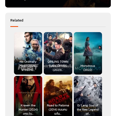
Related
No Ordinary
QINLING TOWN
Heist (2026)
TIANCOFFINS
Monstrous
พากย์ไทย...
(2023)...
(2022)
Kraven the
Road to Paloma
Er Lang God of
Hunter (2024)
(2014) ถนนคน
the New Legend
เครเว่น...
แค้น...
of...