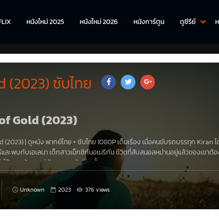
FLIX
หนังใหม่ 2025
หนังใหม่ 2026
หนังการ์ตูน
ดูซีรีย์
ห
d (2023) ซับไทย
d of Gold (2023)
d (2023)
|
ดูหนัง
พากย์ไทย + ซับไทย 1080P เต็มเรื่อง เมื่อคนขับรถบรรทุก Kiran ได
์และพบกับเอเลนา เด็กสาวเม็กซิกันอเมริกัน ชีวิตที่สับสนอลหม่านอยู่แล้วของเขาต้
ำให้เธอกลับมาอยู่กับครอบครัวอีกครั้ง
Unknown
2023
376 views