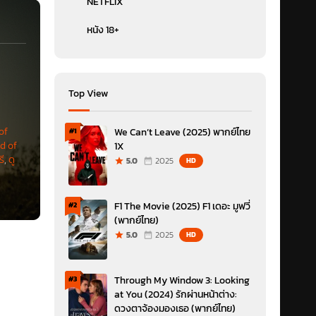
NETFLIX
หนัง 18+
Top View
of
We Can’t Leave (2025) พากย์ไทย
#1
nd of
1X
รี
,
ดู
5.0
2025
HD
F1 The Movie (2025) F1 เดอะ มูฟวี่
#2
(พากย์ไทย)
5.0
2025
HD
Through My Window 3: Looking
#3
at You (2024) รักผ่านหน้าต่าง:
ดวงตาจ้องมองเธอ (พากย์ไทย)