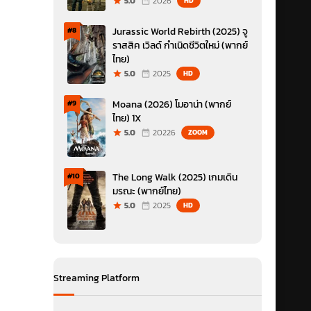
5.0
2026
HD
Jurassic World Rebirth (2025) จู
#8
ราสสิค เวิลด์ กำเนิดชีวิตใหม่ (พากย์
ไทย)
5.0
2025
HD
Moana (2026) โมอาน่า (พากย์
#9
ไทย) 1X
5.0
20226
ZOOM
The Long Walk (2025) เกมเดิน
#10
มรณะ (พากย์ไทย)
5.0
2025
HD
Streaming Platform