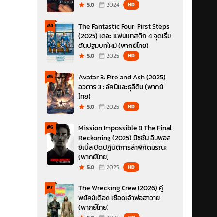
5.0
2024
HD
The Fantastic Four: First Steps
#4
(2025) เดอะ แฟนแทสติก 4 จุดเริ่ม
ต้นปฐมบทใหม่ (พากย์ไทย)
5.0
2025
HD
Avatar 3: Fire and Ash (2025)
#5
อวตาร 3 : อัคนีและธุลีดิน (พากย์
ไทย)
5.0
2025
HD
Mission Impossible 8 The Final
#6
Reckoning (2025) มิชชั่น อิมพอส
ซิเบิ้ล ปิดปฏิบัติการล่าพิกัดมรณะ
(พากย์ไทย)
5.0
2025
HD
The Wrecking Crew (2026) คู่
#7
พยัคฆ์เดือด เชือดเจ้าพ่อฮาวาย
(พากย์ไทย)