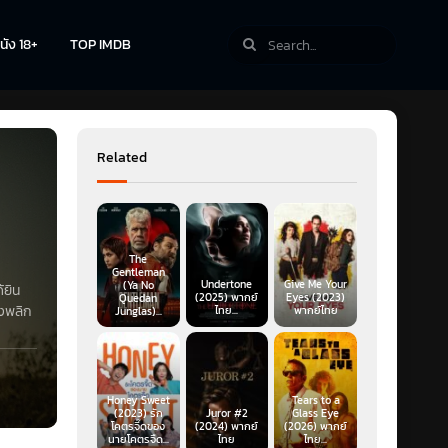
นัง 18+
TOP IMDB
Related
The
Gentleman
Undertone
Give Me Your
(Ya No
้ยิน
(2025) พากย์
Eyes (2023)
Quedan
องพลิก
ไทย...
พากย์ไทย
Junglas)...
Honey Sweet
Tears to a
(2023) รัก
Juror #2
Glass Eye
โคตรจี๊ดของ
(2024) พากย์
(2026) พากย์
นายโคตรจืด...
ไทย
ไทย...