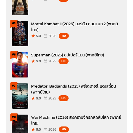
Mortal Kombat II (2026) มอร์ทัล คอมแบท 2 (พากย์
#5
ไทย)
5.0
2026
HD
Superman (2025) ซุปเปอร์แมน (พากย์ไทย)
#6
5.0
2025
HD
Predator: Badlands (2025) พรีเดเตอร์: แดนเถื่อน
#7
(พากย์ไทย)
5.0
2025
HD
War Machine (2026) สงครามจักรกลถล่มโลก (พากย์
#8
ไทย)
5.0
2026
HD