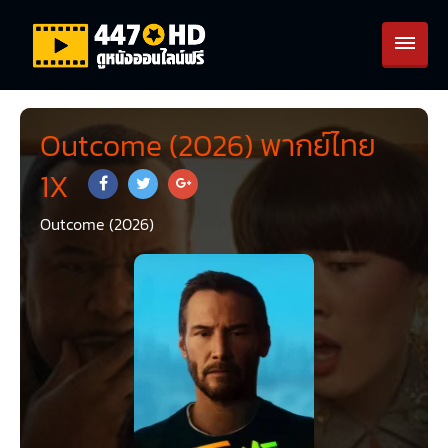
Outcome (2026) พากย์ไทย
1X
Outcome (2026)