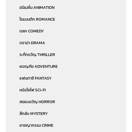
อนิเมชั่น ANIMATION
โรแมนติก ROMANCE
ตลก COMEDY
ดราม่า DRAMA
ระทึกขวัญ THRILLER
ผจญภัย ADVENTURE
แฟนตาซี FANTASY
หนังไซไฟ SCI-FI
สยองขวัญ HORROR
ลึกลับ MYSTERY
อาชญากรรม CRIME