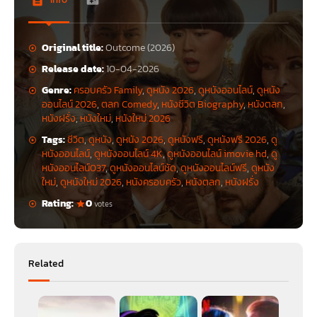
Original title:
Outcome (2026)
Release date:
10-04-2026
Genre:
ครอบครัว Family
,
ดูหนัง 2026
,
ดูหนังออนไลน์
,
ดูหนัง
ออนไลน์ 2026
,
ตลก Comedy
,
หนังชีวิต Biography
,
หนังตลก
,
หนังฝรั่ง
,
หนังใหม่
,
หนังใหม่ 2026
Tags:
ชีวิต
,
ดูหนัง
,
ดูหนัง 2026
,
ดูหนังฟรี
,
ดูหนังฟรี 2026
,
ดู
หนังออนไลน์
,
ดูหนังออนไลน์ 4K
,
ดูหนังออนไลน์ imovie hd
,
ดู
หนังออนไลน์037
,
ดูหนังออนไลน์ชัด
,
ดูหนังออนไลน์ฟรี
,
ดูหนัง
ใหม่
,
ดูหนังใหม่ 2026
,
หนังครอบครัว
,
หนังตลก
,
หนังฝรั่ง
Rating:
0
votes
Related