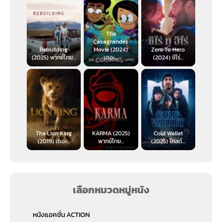
The
Casagrandes
Rebuilding
Movie (2024)
Zero To Hero
(2025) พากย์ไทย...
เดอะ...
(2024) ซีโร่...
The Lion King
KARMA (2025)
Cold Wallet
(2019) เดอะ...
พากย์ไทย...
(2025) โคลด์...
เลือกหมวดหมู่หนัง
หนังแอคชั่น ACTION