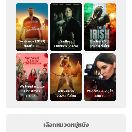
Sentinelle (2023)
Godless
The Irish Mob
ซองติแนล...
Children (2024)
(2023) ซับไทย
We Need a Little
Christmas
Adipurush
Wildcat (2025) ไว
(2022)...
(2023) ซับไทย
ลด์แคท...
เลือกหมวดหมู่หนัง