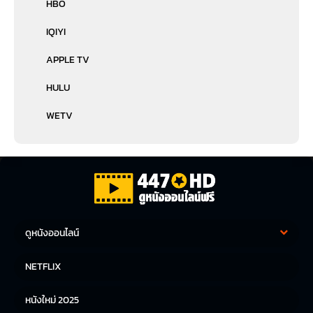
HBO
IQIYI
APPLE TV
HULU
WETV
ดูหนังออนไลน์
หนังฝรั่ง
หนังจีน
NETFLIX
หนังไทย
หนังเกาหลี
หนังใหม่ 2025
หนังญี่ปุ่น