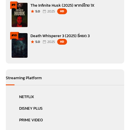
The Infinite Husk (2025) พากย์ไทย 1X
#9
5.0
2025
HD
Death Whisperer 3 (2025) ธี่หยด 3
#10
5.0
2025
HD
Streaming Platform
NETFLIX
DISNEY PLUS
PRIME VIDEO