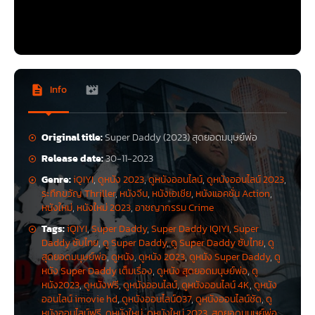
Info
Original title:
Super Daddy (2023) สุดยอดมนุษย์พ่อ
Release date:
30-11-2023
Genre:
iQIYI
,
ดูหนัง 2023
,
ดูหนังออนไลน์
,
ดูหนังออนไลน์ 2023
,
ระทึกขวัญ Thriller
,
หนังจีน
,
หนังเอเชีย
,
หนังแอคชั่น Action
,
หนังใหม่
,
หนังใหม่ 2023
,
อาชญากรรม Crime
Tags:
iQIYI
,
Super Daddy
,
Super Daddy IQIYI
,
Super
Daddy ซับไทย
,
ดู Super Daddy
,
ดู Super Daddy ซับไทย
,
ดู
สุดยอดมนุษย์พ่อ
,
ดูหนัง
,
ดูหนัง 2023
,
ดูหนัง Super Daddy
,
ดู
หนัง Super Daddy เต็มเรื่อง
,
ดูหนัง สุดยอดมนุษย์พ่อ
,
ดู
หนัง2023
,
ดูหนังฟรี
,
ดูหนังออนไลน์
,
ดูหนังออนไลน์ 4K
,
ดูหนัง
ออนไลน์ imovie hd
,
ดูหนังออนไลน์037
,
ดูหนังออนไลน์ชัด
,
ดู
หนังออนไลน์ฟรี
,
ดูหนังใหม่
,
ดูหนังใหม่ 2023
,
สุดยอดมนุษย์พ่อ
,