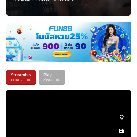
ตัดสินใจเข้าร่วมเพื่อเปิดเผยนิสัยที่แท้จริงของเกาหยาง ในท้ายที่สุด ด้วยการ
ผสมผสานที่ลงตัวระหว่างศิลปะการต่อสู้และเทคโนโลยี รวมถึงการทำงานเป็นทีม
ของ Wang Zi และ Mi Xi พวกเขาจึงประสบความสำเร็จในการเปิดเผย Gao
Streamhls
Play
CHINESE - HD
สำรอง - HD