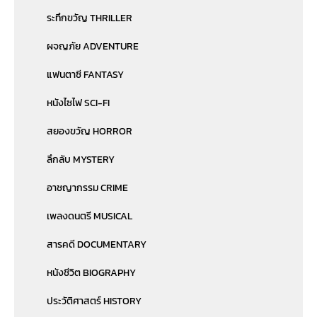
ระทึกขวัญ THRILLER
ผจญภัย ADVENTURE
แฟนตาซี FANTASY
หนังไซไฟ SCI-FI
สยองขวัญ HORROR
ลึกลับ MYSTERY
อาชญากรรม CRIME
เพลงดนตรี MUSICAL
สารคดี DOCUMENTARY
หนังชีวิต BIOGRAPHY
ประวัติศาสตร์ HISTORY