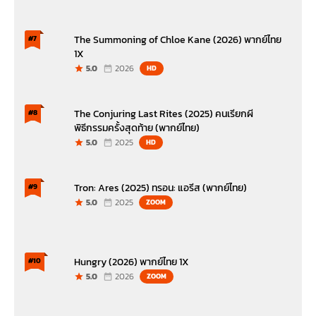
The Summoning of Chloe Kane (2026) พากย์ไทย
#7
1X
5.0
2026
HD
The Conjuring Last Rites (2025) คนเรียกผี
#8
พิธีกรรมครั้งสุดท้าย (พากย์ไทย)
5.0
2025
HD
Tron: Ares (2025) ทรอน: แอรีส (พากย์ไทย)
#9
5.0
2025
ZOOM
Hungry (2026) พากย์ไทย 1X
#10
5.0
2026
ZOOM