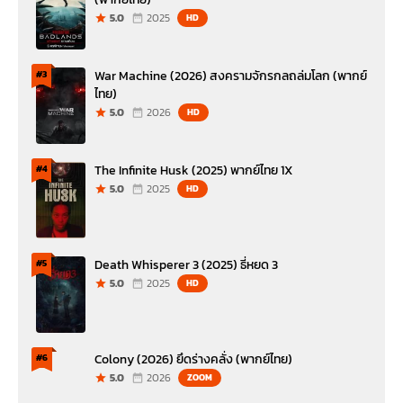
5.0
2025
HD
War Machine (2026) สงครามจักรกลถล่มโลก (พากย์
#3
ไทย)
5.0
2026
HD
The Infinite Husk (2025) พากย์ไทย 1X
#4
5.0
2025
HD
Death Whisperer 3 (2025) ธี่หยด 3
#5
5.0
2025
HD
Colony (2026) ยึดร่างคลั่ง (พากย์ไทย)
#6
5.0
2026
ZOOM