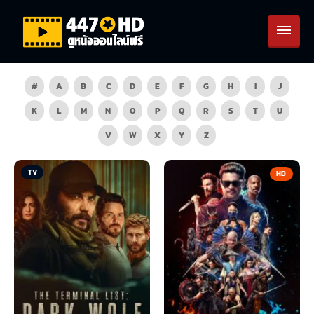
#
A
B
C
D
E
F
G
H
I
J
K
L
M
N
O
P
Q
R
S
T
U
V
W
X
Y
Z
TV
HD