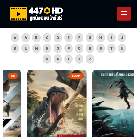
#
A
B
C
D
E
F
G
H
I
J
K
L
M
N
O
P
Q
R
S
T
U
V
W
X
Y
Z
ZOOM
HD