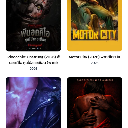
Pinocchio: Unstrung (2026) พิ
Motor City (2026) พากย์ไทย 1X
นอคคิโอ หุ่นไม้สายเชือด (พากย์
2026
ไทย) 1X
2026