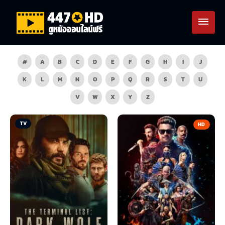
#
A
B
C
D
E
F
G
H
I
J
K
L
M
N
O
P
Q
R
S
T
U
V
W
X
Y
Z
TV
HD