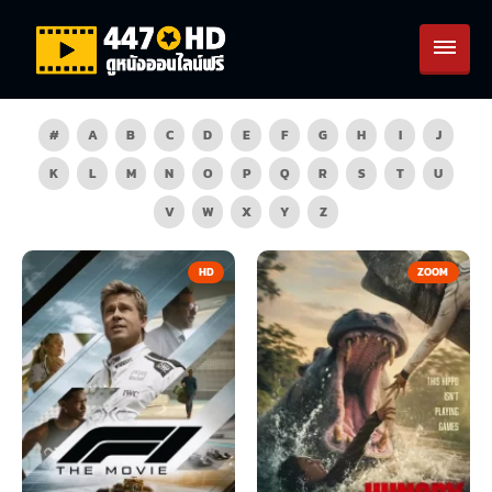
#
A
B
C
D
E
F
G
H
I
J
K
L
M
N
O
P
Q
R
S
T
U
V
W
X
Y
Z
HD
ZOOM