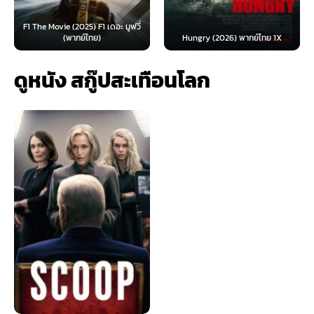
F1 The Movie (2025) F1 เดอะ มูฟวี่
(พากย์ไทย)
Hungry (2026) พากย์ไทย 1X
ดูหนัง สกู๊ปสะเทือนโลก