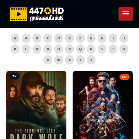
#
A
B
C
D
E
F
G
H
I
J
K
L
M
N
O
P
Q
R
S
T
U
V
W
X
Y
Z
TV
HD