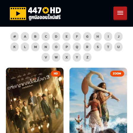
#
A
B
C
D
E
F
G
H
I
J
K
L
M
N
O
P
Q
R
S
T
U
V
W
X
Y
Z
HD
ZOOM