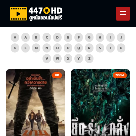
#
A
B
C
D
E
F
G
H
I
J
K
L
M
N
O
P
Q
R
S
T
U
V
W
X
Y
Z
HD
ZOOM