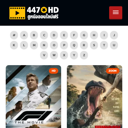
#
A
B
C
D
E
F
G
H
I
J
K
L
M
N
O
P
Q
R
S
T
U
V
W
X
Y
Z
HD
ZOOM