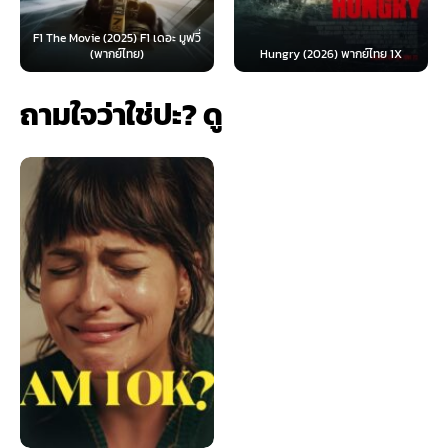
F1 The Movie (2025) F1 เดอะ มูฟวี่
(พากย์ไทย)
Hungry (2026) พากย์ไทย 1X
ถามใจว่าใช่ปะ? ดู