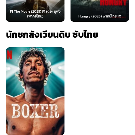
F1 The Movie (2025) F1 เดอะ มูฟวี่
(พากย์ไทย)
Hungry (2026) พากย์ไทย 1X
นักชกสังเวียนดิบ ซับไทย