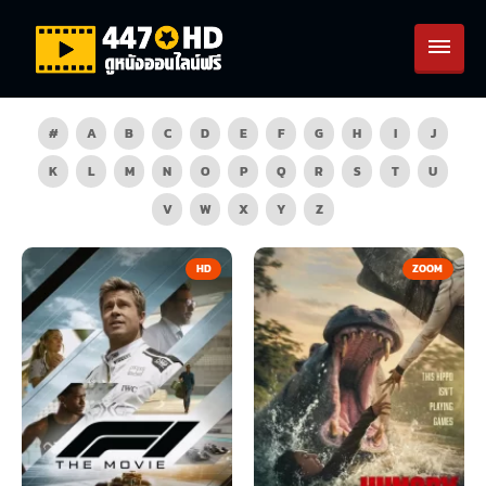
#
A
B
C
D
E
F
G
H
I
J
K
L
M
N
O
P
Q
R
S
T
U
V
W
X
Y
Z
HD
ZOOM