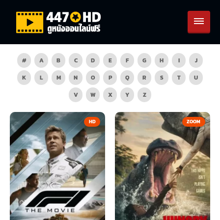
#
A
B
C
D
E
F
G
H
I
J
K
L
M
N
O
P
Q
R
S
T
U
V
W
X
Y
Z
HD
ZOOM