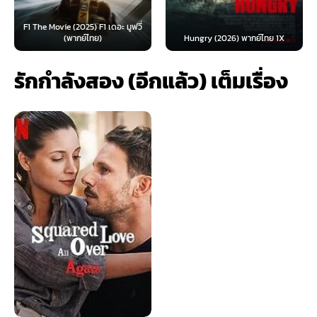
F1 The Movie (2025) F1 เดอะ มูฟวี่
(พากย์ไทย)
Hungry (2026) พากย์ไทย 1X
รักกำลังสอง (อีกแล้ว) เต็มเรื่อง