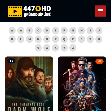
#
A
B
C
D
E
F
G
H
I
J
K
L
M
N
O
P
Q
R
S
T
U
V
W
X
Y
Z
TV
HD