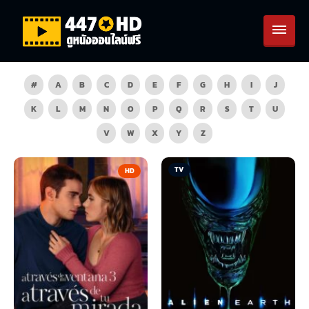
#
A
B
C
D
E
F
G
H
I
J
K
L
M
N
O
P
Q
R
S
T
U
V
W
X
Y
Z
TV
HD