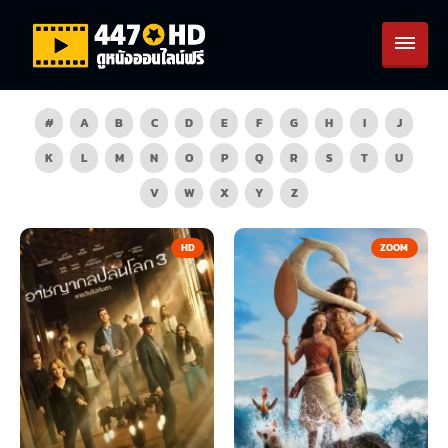
#
A
B
C
D
E
F
G
H
I
J
K
L
M
N
O
P
Q
R
S
T
U
V
W
X
Y
Z
HD
ZOOM