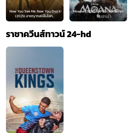
Now You See Me: Now You Don’t
Moana (2026) โมอาน่า (พากย์ไทย)
(2025) อาชญากลปล้นโลก...
1X
ราชาควีนส์ทาวน์ 24-hd