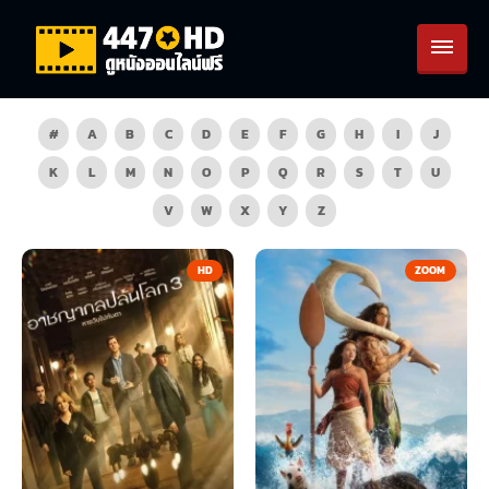
#
A
B
C
D
E
F
G
H
I
J
K
L
M
N
O
P
Q
R
S
T
U
V
W
X
Y
Z
HD
ZOOM