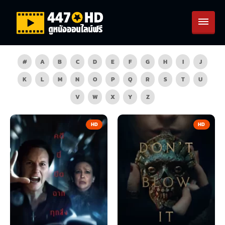
#
A
B
C
D
E
F
G
H
I
J
K
L
M
N
O
P
Q
R
S
T
U
V
W
X
Y
Z
HD
HD