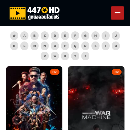
#
A
B
C
D
E
F
G
H
I
J
K
L
M
N
O
P
Q
R
S
T
U
V
W
X
Y
Z
HD
HD