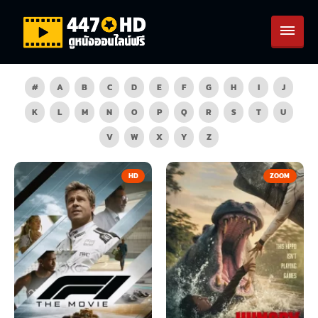
#
A
B
C
D
E
F
G
H
I
J
K
L
M
N
O
P
Q
R
S
T
U
V
W
X
Y
Z
HD
ZOOM