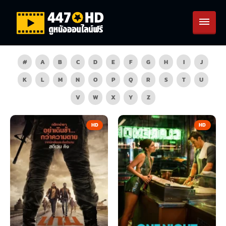
#
A
B
C
D
E
F
G
H
I
J
K
L
M
N
O
P
Q
R
S
T
U
V
W
X
Y
Z
HD
HD