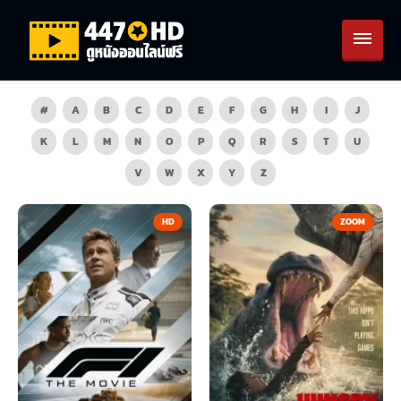
#
A
B
C
D
E
F
G
H
I
J
K
L
M
N
O
P
Q
R
S
T
U
V
W
X
Y
Z
HD
ZOOM