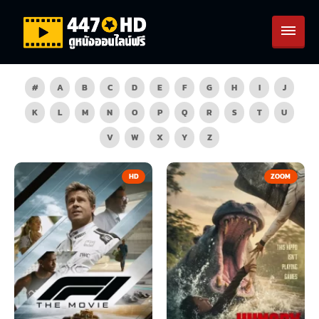
#
A
B
C
D
E
F
G
H
I
J
K
L
M
N
O
P
Q
R
S
T
U
V
W
X
Y
Z
HD
ZOOM