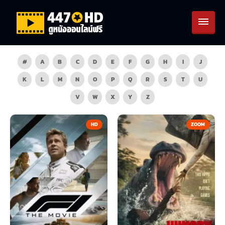
#
A
B
C
D
E
F
G
H
I
J
K
L
M
N
O
P
Q
R
S
T
U
V
W
X
Y
Z
HD
ZOOM