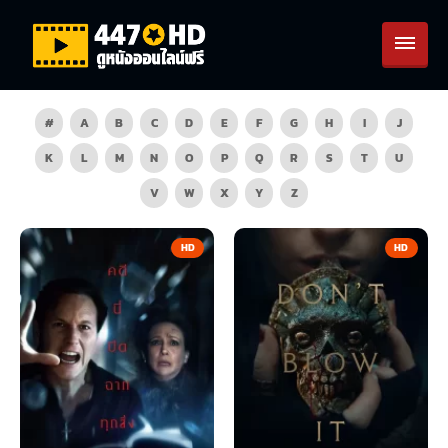
#
A
B
C
D
E
F
G
H
I
J
K
L
M
N
O
P
Q
R
S
T
U
V
W
X
Y
Z
HD
HD