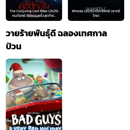
The Conjuring Last Rites (2025)
Whistle (2025) หวีดเรียกผี (พากย์
คนเรียกผี พิธีกรรมครั้งสุดท้าย...
ไทย)
วายร้ายพันธุ์ดี ฉลองเทศกาล
ป่วน