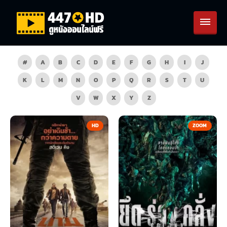
#
A
B
C
D
E
F
G
H
I
J
K
L
M
N
O
P
Q
R
S
T
U
V
W
X
Y
Z
HD
ZOOM