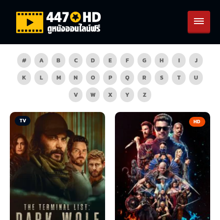
#
A
B
C
D
E
F
G
H
I
J
K
L
M
N
O
P
Q
R
S
T
U
V
W
X
Y
Z
TV
HD