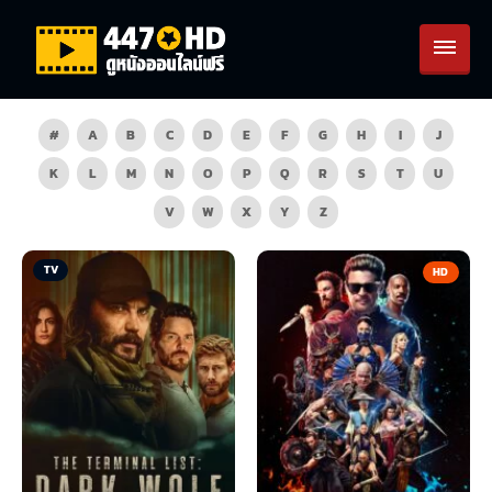
#
A
B
C
D
E
F
G
H
I
J
K
L
M
N
O
P
Q
R
S
T
U
V
W
X
Y
Z
TV
HD