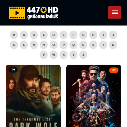
#
A
B
C
D
E
F
G
H
I
J
K
L
M
N
O
P
Q
R
S
T
U
V
W
X
Y
Z
TV
HD