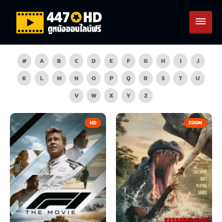
#
A
B
C
D
E
F
G
H
I
J
K
L
M
N
O
P
Q
R
S
T
U
V
W
X
Y
Z
HD
ZOOM