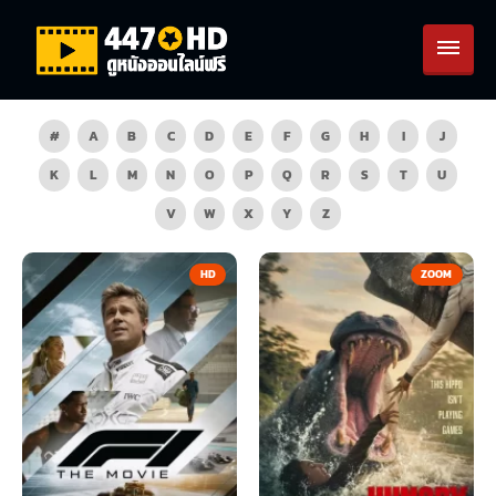
#
A
B
C
D
E
F
G
H
I
J
K
L
M
N
O
P
Q
R
S
T
U
V
W
X
Y
Z
HD
ZOOM