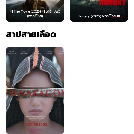
F1 The Movie (2025) F1 เดอะ มูฟวี่
(พากย์ไทย)
Hungry (2026) พากย์ไทย 1X
สาปสายเลือด