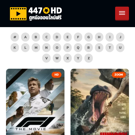
#
A
B
C
D
E
F
G
H
I
J
K
L
M
N
O
P
Q
R
S
T
U
V
W
X
Y
Z
HD
ZOOM