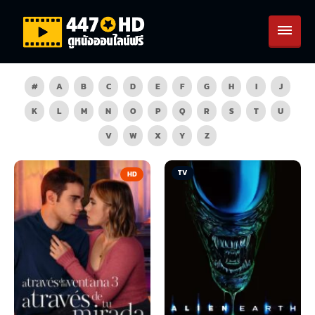
#
A
B
C
D
E
F
G
H
I
J
K
L
M
N
O
P
Q
R
S
T
U
V
W
X
Y
Z
TV
HD