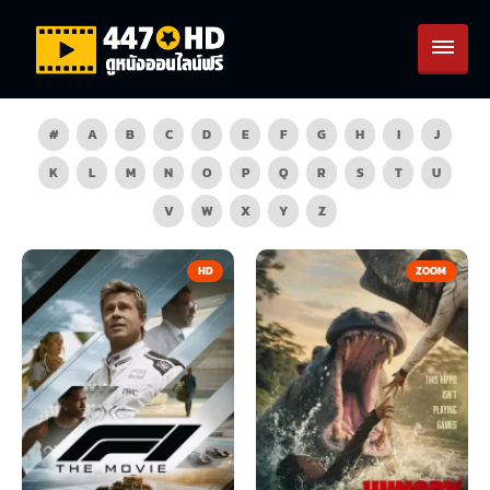
#
A
B
C
D
E
F
G
H
I
J
K
L
M
N
O
P
Q
R
S
T
U
V
W
X
Y
Z
HD
ZOOM