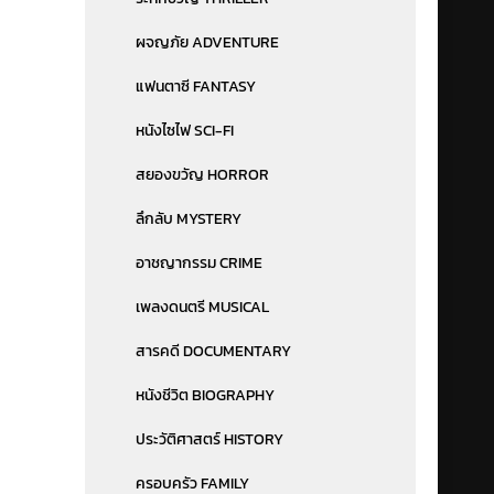
ผจญภัย ADVENTURE
แฟนตาซี FANTASY
หนังไซไฟ SCI-FI
สยองขวัญ HORROR
ลึกลับ MYSTERY
อาชญากรรม CRIME
เพลงดนตรี MUSICAL
สารคดี DOCUMENTARY
หนังชีวิต BIOGRAPHY
ประวัติศาสตร์ HISTORY
ครอบครัว FAMILY