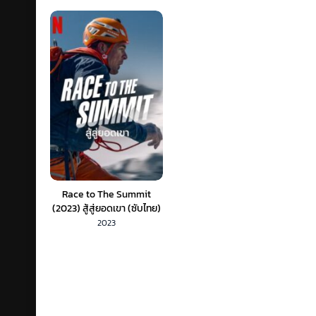
Race to The Summit
(2023) สู้สู่ยอดเขา (ซับไทย)
2023