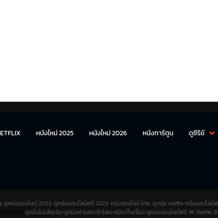
ETFLIX
หนังใหม่ 2025
หนังใหม่ 2026
หนังการ์ตูน
ดูซีรีย์
, ดูหนังออนไลน์ 2023, ดูหนังออนไลน์ฟรี 2023, หนังออนไลน์ ไทย, ดูหนัง netflix หนังออนไลน์ฟร
อนไลน์ HD
ดูหนังไม่เสียเงิน ดูหนังผ่านสมาร์ทโฟน หนังเต็มเรื่อง ดูหนังออนไลน์ฟรี 4K Netfilx