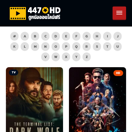
#
A
B
C
D
E
F
G
H
I
J
K
L
M
N
O
P
Q
R
S
T
U
V
W
X
Y
Z
TV
HD