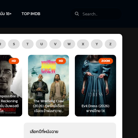
นัง 18+
TOP IMDB
R
S
T
U
V
W
X
Y
Z
TV
HD
ZOOM
HD
cking Crew
Gen V (
่พยัคฆ์เดือด
Evil Dress (2026)
The Dead Place
จากโล
าพ่อฮาวาย...
พากย์ไทย 1X
(2026) พากย์ไทย 1X
(
เลือกปีที่หนังฉาย