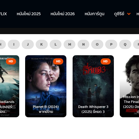
FLIX
หนังใหม่ 2025
หนังใหม่ 2026
หนังการ์ตูน
ดูซีรีย์
ห
H
I
J
K
L
M
N
O
P
Q
HD
HD
HD
Mission Impossible 8
The Final Reckoning
The Wre
 (2024)
Death Whisperer 3
(2025) มิชชั่น อิมพอสซิ
(2026) คู
์ไทย
(2025) ธี่หยด 3
เบิ้ล...
เชือดเจ้