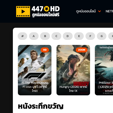
ดูหนังออนไลน์
NET
#
A
B
C
D
E
F
G
HD
ZOOM
HD
e (2025)
Predator: Badlands
่ (พากย์
Hungry (2026) พากย์
(2025) พรีเดเตอร์:
Planet B
ไทย 1X
แดนเถื่อน...
พากย
หนังระทึกขวัญ