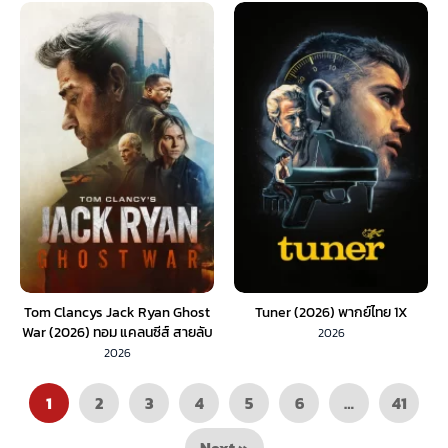
Tom Clancys Jack Ryan Ghost
Tuner (2026) พากย์ไทย 1X
War (2026) ทอม แคลนซีส์ สายลับ
2026
แจ็ค ไรอัน ยุทธการเงาจารชน
2026
(พากย์ไทย)
1
2
3
4
5
6
…
41
Next »