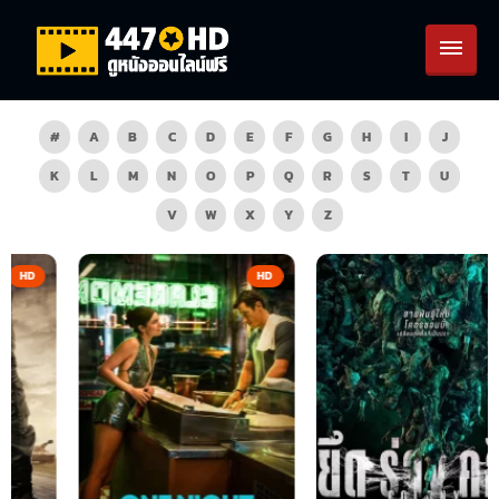
#
A
B
C
D
E
F
G
H
I
J
K
L
M
N
O
P
Q
R
S
T
U
V
W
X
Y
Z
HD
ZOOM