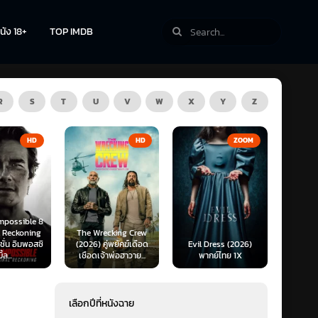
นัง 18+
TOP IMDB
R
S
T
U
V
W
X
Y
Z
HD
HD
ZOOM
mpossible 8
l Reckoning
The Wrecking Crew
ชั่น อิมพอสซิ
(2026) คู่พยัคฆ์เดือด
Evil Dress (2026)
The 
ิ้ล...
เชือดเจ้าพ่อฮาวาย...
พากย์ไทย 1X
(2026)
เลือกปีที่หนังฉาย