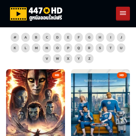
#
A
B
C
D
E
F
G
H
I
J
K
L
M
N
O
P
Q
R
S
T
U
V
W
X
Y
Z
HD
HD