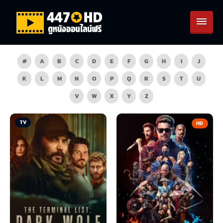
#
A
B
C
D
E
F
G
H
I
J
K
L
M
N
O
P
Q
R
S
T
U
V
W
X
Y
Z
TV
HD