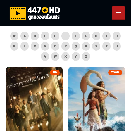
#
A
B
C
D
E
F
G
H
I
J
K
L
M
N
O
P
Q
R
S
T
U
V
W
X
Y
Z
HD
ZOOM