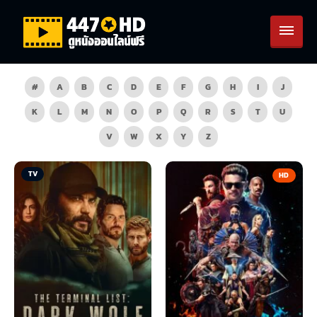
#
A
B
C
D
E
F
G
H
I
J
K
L
M
N
O
P
Q
R
S
T
U
V
W
X
Y
Z
TV
HD