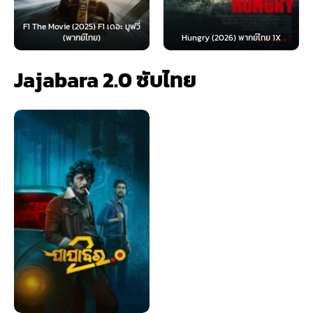
F1 The Movie (2025) F1 เดอะ มูฟวี่
(พากย์ไทย)
Hungry (2026) พากย์ไทย 1X
Jajabara 2.0 ซับไทย