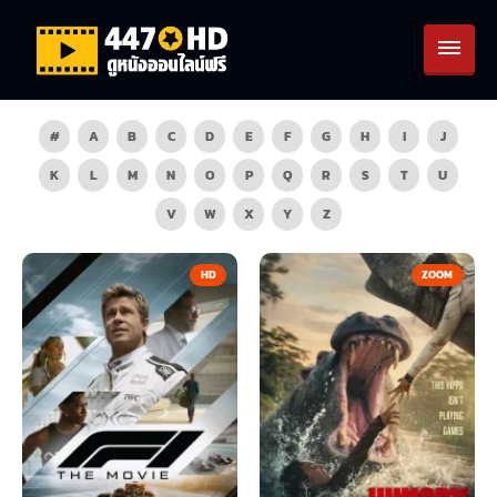
#
A
B
C
D
E
F
G
H
I
J
K
L
M
N
O
P
Q
R
S
T
U
V
W
X
Y
Z
HD
ZOOM