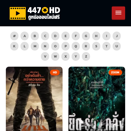
#
A
B
C
D
E
F
G
H
I
J
K
L
M
N
O
P
Q
R
S
T
U
V
W
X
Y
Z
HD
ZOOM