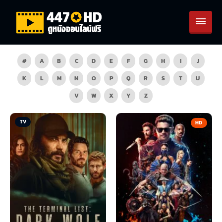
#
A
B
C
D
E
F
G
H
I
J
K
L
M
N
O
P
Q
R
S
T
U
V
W
X
Y
Z
TV
HD