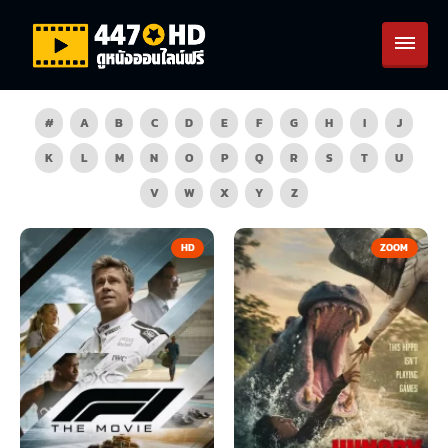
#
A
B
C
D
E
F
G
H
I
J
K
L
M
N
O
P
Q
R
S
T
U
V
W
X
Y
Z
HD
ZOOM